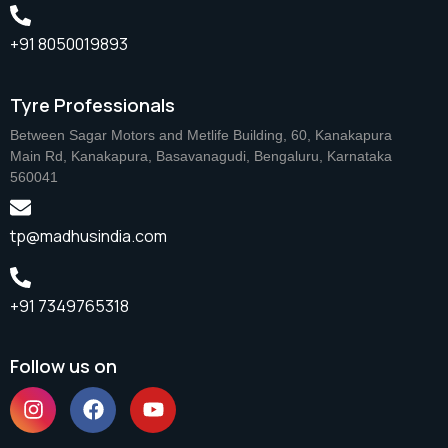
+91 8050019893
Tyre Professionals
Between Sagar Motors and Metlife Building, 60, Kanakapura
Main Rd, Kanakapura, Basavanagudi, Bengaluru, Karnataka
560041
tp@madhusindia.com
+91 7349765318
Follow us on