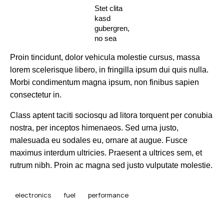
Stet clita
kasd
gubergren,
no sea
sanctus
Proin tincidunt, dolor vehicula molestie cursus, massa
est labore
et dolore
lorem scelerisque libero, in fringilla ipsum dui quis nulla.
by
Morbi condimentum magna ipsum, non finibus sapien
Kevin
consectetur in.
Smith
Class aptent taciti sociosqu ad litora torquent per conubia
nostra, per inceptos himenaeos. Sed urna justo,
malesuada eu sodales eu, ornare at augue. Fusce
maximus interdum ultricies. Praesent a ultrices sem, et
rutrum nibh. Proin ac magna sed justo vulputate molestie.
electronics
fuel
performance