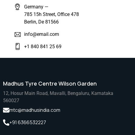
Germany —
785 15h Street, Office 478
Berlin, De 81566
info@email.com
+1 840 841 25 69
Madhus Tyre Centre Wilson Garden
12, Hosur Main Road, Mavalli, Bengaluru, Karnataka
560027
mtc@madhusindia.com
+91 6366532227