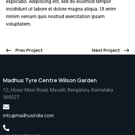
explicabo. Adipiscing elit, sed do eiusmod tempor
incididunt ut labore et dolore magna aliqua. Ut enim
minim veniam quis nostrud exercitation ipsam
voluptatem.
Prev Project
Next Project
Madhus Tyre Centre Wilson Garden
12, Hosur Main Road, Mavalli, Bengaluru, Karnataka
560027
mtc@madhusindia.com